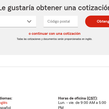
Le gustaría obtener una cotizació
cione
Código postal
Ingresa
Ingresa
Obteng
_____
un
un
re
código
código
cto
o continuar con una cotización
postal
postal
de
de
Todas las cotizaciones y documentos serán proporcionados en inglés.
egable
5
5
dígitos
dígitos
diomas:
Horas de oficina (
CST
):
nglés
Lun. - vie. de 9:00 AM a 5:00
spañol
PM