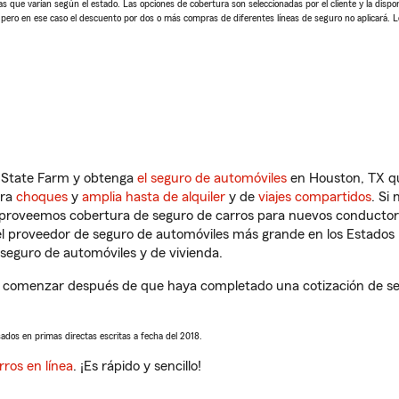
 que varían según el estado. Las opciones de cobertura son seleccionadas por el cliente y la disponib
, pero en ese caso el descuento por dos o más compras de diferentes líneas de seguro no aplicará. 
n State Farm y obtenga
el seguro de automóviles
en Houston, TX qu
tra
choques
y
amplia hasta de alquiler
y de
viajes compartidos
. Si
s proveemos cobertura de seguro de carros para nuevos conductores
l proveedor de seguro de automóviles más grande en los Estados
seguro de automóviles y de vivienda.
 comenzar después de que haya completado una cotización de segu
sados en primas directas escritas a fecha del 2018.
rros en línea
. ¡Es rápido y sencillo!