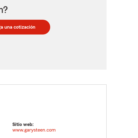
n?
a una cotización
Sitio web:
www.garysteen.com