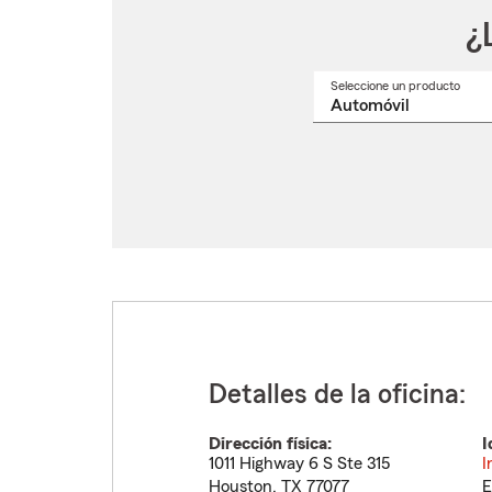
¿
Seleccione un producto
Selec
un
nomb
de
produ
del
menú
despl
Detalles de la oficina:
Dirección física:
I
1011 Highway 6 S Ste 315
I
Houston
,
TX
77077
E