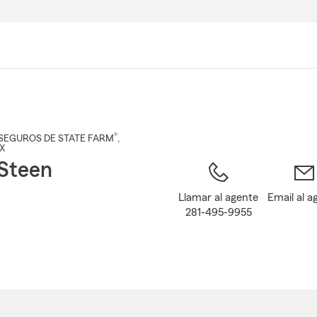
Pasar
al
contenido
principal
®
SEGUROS DE STATE FARM
,
TX
Steen
Llamar al agente
Email al a
281-495-9955