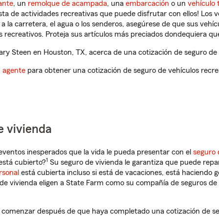
ante
, un
remolque de acampada
, una
embarcación
o un
vehículo 
ista de actividades recreativas que puede disfrutar con ellos! Los 
a la carretera, el agua o los senderos, asegúrese de que sus vehí
 recreativos. Proteja sus artículos más preciados dondequiera qu
ry Steen en Houston, TX, acerca de una cotización de seguro de v
n agente
para obtener una cotización de seguro de vehículos recre
e vivienda
eventos inesperados que la vida le pueda presentar con el
seguro 
1
stá cubierto?
Su seguro de vivienda le garantiza que puede repa
rsonal
está cubierta incluso si está de vacaciones, está haciendo g
de vivienda eligen a State Farm como su compañía de seguros de 
 comenzar después de que haya completado una cotización de seg